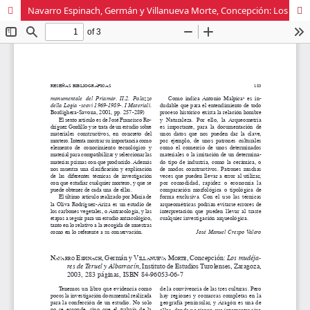
Navarro Espinach, Germán y Villanueva Morte, Concepción: Los mudéjares de Teruel y Albarracín, Instituto de Estudios Turolenses, Zaragoza, 2003, 283 páginas, ISBN 84-96053-06-7