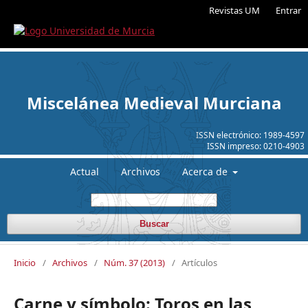
Revistas UM
Entrar
Miscelánea Medieval Murciana
ISSN electrónico:
1989-4597
ISSN impreso:
0210-4903
Actual
Archivos
Acerca de
Buscar
Inicio
/
Archivos
/
Núm. 37 (2013)
/
Artículos
Carne y símbolo: Toros en las