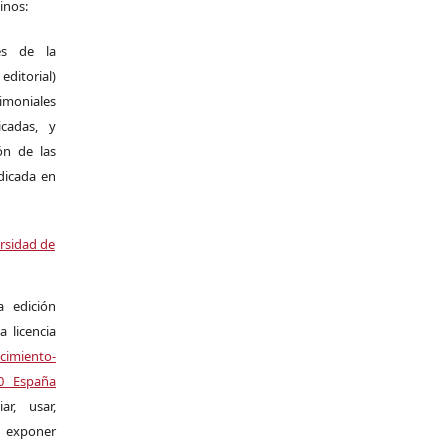
inos:
es de la
itorial)
moniales
icadas, y
ión de las
ndicada en
ersidad de
a edición
a licencia
miento-
.0 España
r, usar,
exponer