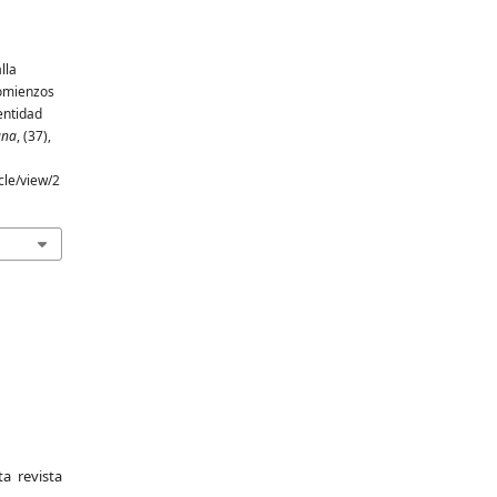
lla
comienzos
dentidad
ana
, (37),
cle/view/2
a revista