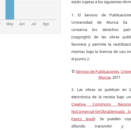
están sujetas a los siguientes térm
1. El Servicio de Publicacion
Universidad de Murcia (la ed
conserva los derechos patri
(copyright) de las obras publ
favorece y permite la reutilizac
mismas bajo la licencia de uso i
el punto 2.
©
Servicio de Publicaciones, Univ
Murcia
, 2011
2. Las obras se publican en l
electrónica de la revista bajo un
Creative Commons Reconoci
NoComercial-SinObraDerivada 3
(
texto legal
). Se pueden copia
difundir, transmitir y 