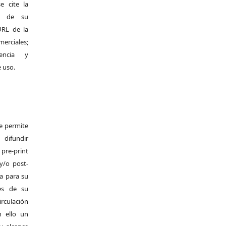
e cite la
al de su
 URL de la
merciales;
encia y
e uso.
Se permite
difundir
pre-print
y/o post-
da para su
es de su
irculación
 ello un