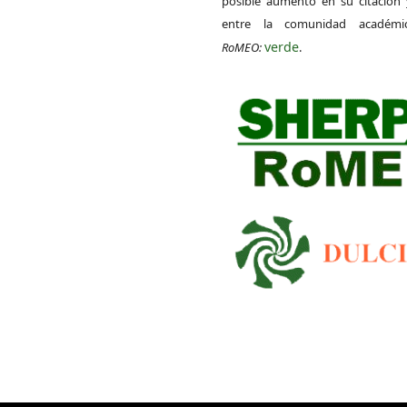
posible aumento en su citación 
entre la comunidad académ
verde
RoMEO:
.