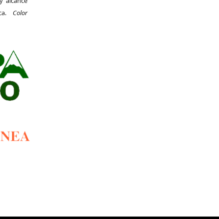
y alcance
ica.
Color