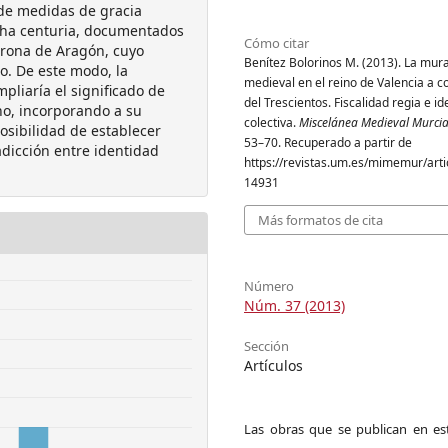
y de medidas de gracia
dicha centuria, documentados
Cómo citar
orona de Aragón, cuyo
Benítez Bolorinos M. (2013). La mura
lo. De este modo, la
medieval en el reino de Valencia a 
liaría el significado de
del Trescientos. Fiscalidad regia e i
no, incorporando a su
colectiva.
Miscelánea Medieval Murci
posibilidad de establecer
53–70. Recuperado a partir de
adicción entre identidad
https://revistas.um.es/mimemur/arti
14931
Más formatos de cita
Número
Núm. 37 (2013)
Sección
Artículos
Las obras que se publican en est