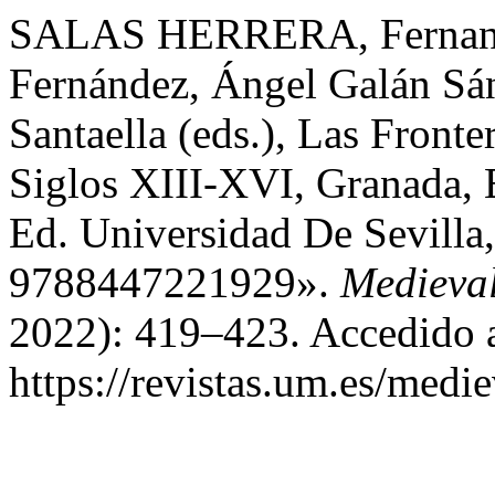
SALAS HERRERA, Fernando
Fernández, Ángel Galán Sá
Santaella (eds.), Las Front
Siglos XIII-XVI, Granada, 
Ed. Universidad De Sevilla
9788447221929».
Medieva
2022): 419–423. Accedido a
https://revistas.um.es/medi