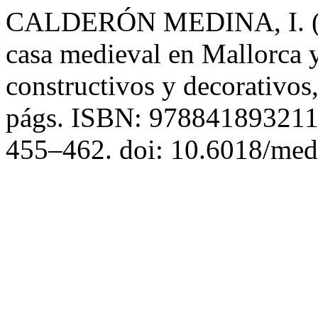
CALDERÓN MEDINA, I. (202
casa medieval en Mallorca 
constructivos y decorativos
págs. ISBN: 97884189321
455–462. doi: 10.6018/med