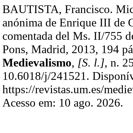
BAUTISTA, Francisco. Mich
anónima de Enrique III de C
comentada del Ms. II/755 de
Pons, Madrid, 2013, 194 p
Medievalismo
,
[S. l.]
, n. 
10.6018/j/241521. Disponí
https://revistas.um.es/medi
Acesso em: 10 ago. 2026.