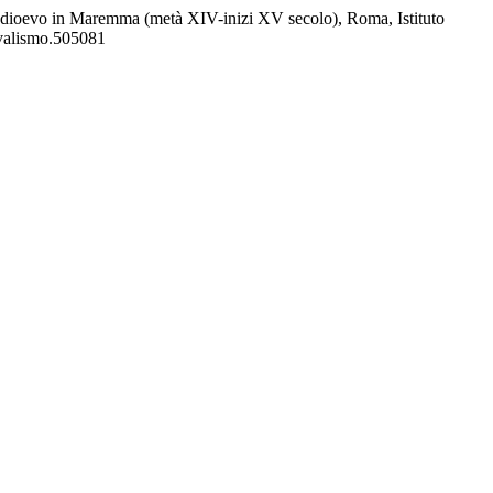
edioevo in Maremma (metà XIV-inizi XV secolo), Roma, Istituto
evalismo.505081