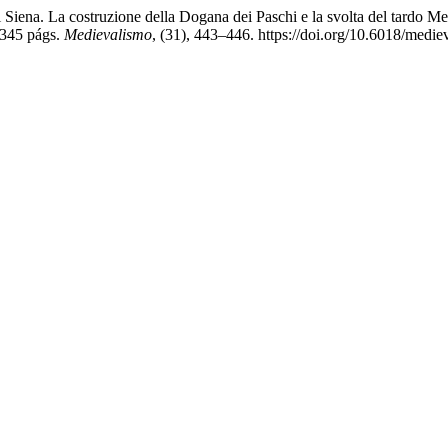
na. La costruzione della Dogana dei Paschi e la svolta del tardo M
, 345 págs.
Medievalismo
, (31), 443–446. https://doi.org/10.6018/medi