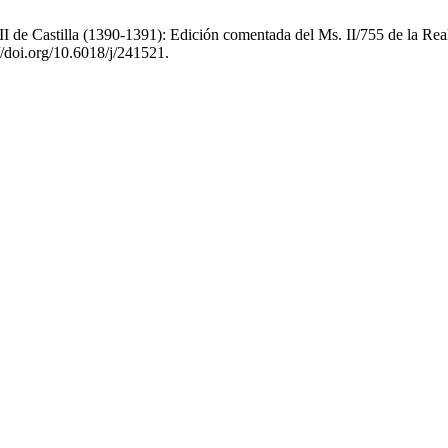
II de Castilla (1390-1391): Edición comentada del Ms. II/755 de la Re
//doi.org/10.6018/j/241521.