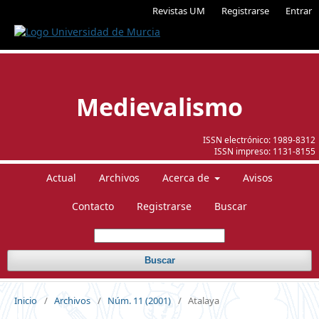
Revistas UM
Registrarse
Entrar
Medievalismo
ISSN electrónico:
1989-8312
ISSN impreso:
1131-8155
Actual
Archivos
Acerca de
Avisos
Contacto
Registrarse
Buscar
Buscar
Inicio
/
Archivos
/
Núm. 11 (2001)
/
Atalaya