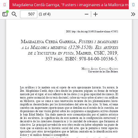
Magdalena Cerdà Garriga, "Fusters i imaginaires a la Mallorca medieval (1229-1520). Els artífexs de l'escultura en fusta"