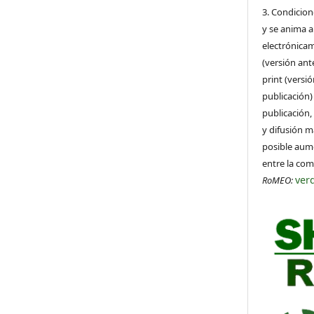
3. Condicion
y se anima a
electrónicam
(versión ant
print (versi
publicación)
publicación,
y difusión m
posible aume
entre la co
ver
RoMEO: