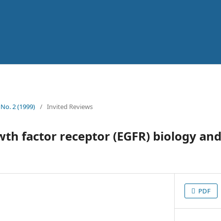
 No. 2 (1999)
/
Invited Reviews
th factor receptor (EGFR) biology an
PDF