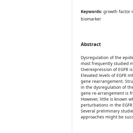
Keywords:
growth factor 
biomarker
Abstract
Dysregulation of the epide
most frequently studied m
Overexpression of EGFR i
Elevated levels of EGFR 
gene rearrangement. Struct
in the dysregulation of t
gene re-arrangement is f
However, little is known w
perturbations in the EGFR
Several preliminary studi
approaches might be succe