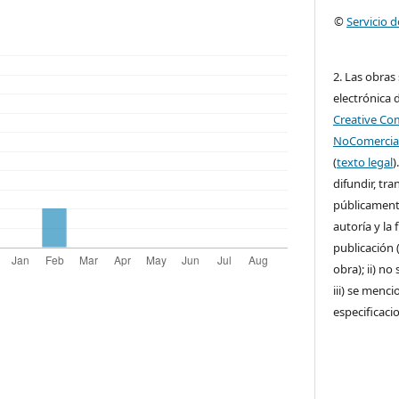
©
Servicio 
2. Las obras
electrónica d
Creative C
NoComercial
(
texto legal
)
difundir, tr
públicamente
autoría y la 
publicación (
obra); ii) no
iii) se menci
especificaci