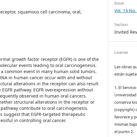
Issue
Vol. 14 No.
receptor, squamous cell carcinoma, oral,
Section
Invited Re
License
rmal growth factor receptor (EGFR) is one of the
olecular events leading to oral carcinogenesis.
Las obras qu
s a common event in many human solid tumors.
están sujeta
mRNA in human cancer occur with and without
ural alterations in the receptor can also result
1. El Servici
he EGFR pathway. EGFR overexpression without
Universidad 
requently observed in human oral cancers.
hether structural alterations in the receptor or
conserva lo
 pathway contribute to oral carcinogenesis.
(copyright) 
es suggest that EGFR-targeted therapeutic
favorece y pe
ssful in controlling oral cancer.
mismas bajo 
el punto 2.