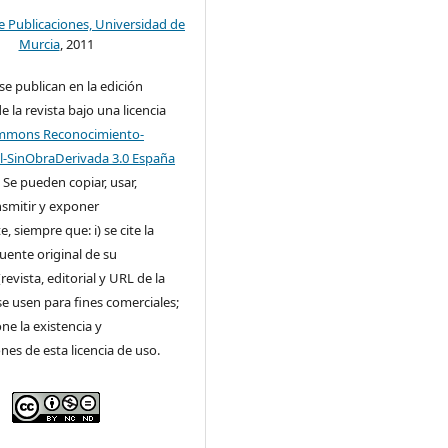
de Publicaciones, Universidad de
Murcia
, 2011
 se publican en la edición
e la revista bajo una licencia
ommons Reconocimiento-
-SinObraDerivada 3.0 España
. Se pueden copiar, usar,
ansmitir y exponer
, siempre que: i) se cite la
fuente original de su
revista, editorial y URL de la
 se usen para fines comerciales;
one la existencia y
ones de esta licencia de uso.