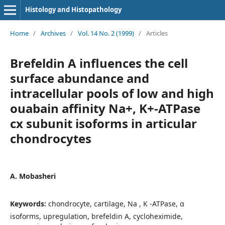
Histology and Histopathology
Home
/
Archives
/
Vol. 14 No. 2 (1999)
/
Articles
Brefeldin A influences the cell
surface abundance and
intracellular pools of low and high
ouabain affinity Na+, K+-ATPase
cx subunit isoforms in articular
chondrocytes
A. Mobasheri
Keywords:
chondrocyte, cartilage, Na , K -ATPase, α
isoforms, upregulation, brefeldin A, cycloheximide,