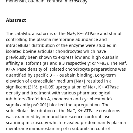
monensin, ouabain, confocal microscopy
Abstract
The catalytic a isoforms of the Na+, K+- ATPase and stimuli
controlling the plasma membrane abundance and
intracellular distribution of the enzyme were studied in
isolated bovine articular chondrocytes which have
previously been shown to express low and high ouabain
affinity a isoforms (a1 and a 3 respectively; α1>>a3). The Naf,
K+-ATPase density of isolated chondrocyte preparations was
quantified by specific 3 ~ - ouabain binding. Long-term
elevation of extracellular medium [Na+] resulted in a
significant (31%; p<0.05) upregulation of Na+, K+-ATPase
density and treatment with various pharmacological
inhibitors (Rrefeldin A, monensin and cycloheximide)
significantly p<0.001) blocked the upregulation. The
subcellular distribution of the NaC, K+-ATPase α isoforms
was examined by immunofluorescence confocal laser
scanning microscopy which revealed predominantly plasma
membrane immunostaining of α subunits in control