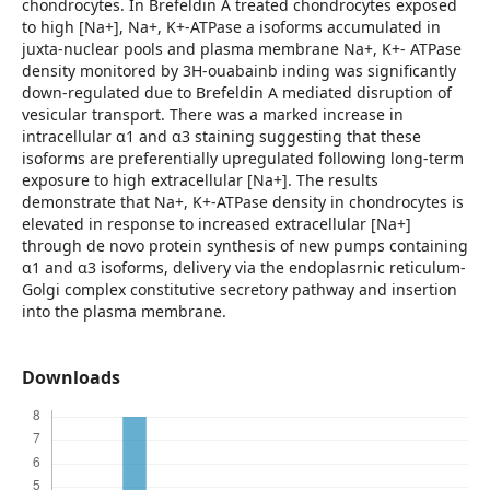
chondrocytes. In Brefeldin A treated chondrocytes exposed
to high [Na+], Na+, K+-ATPase a isoforms accumulated in
juxta-nuclear pools and plasma membrane Na+, K+- ATPase
density monitored by 3H-ouabainb inding was significantly
down-regulated due to Brefeldin A mediated disruption of
vesicular transport. There was a marked increase in
intracellular α1 and α3 staining suggesting that these
isoforms are preferentially upregulated following long-term
exposure to high extracellular [Na+]. The results
demonstrate that Na+, K+-ATPase density in chondrocytes is
elevated in response to increased extracellular [Na+]
through de novo protein synthesis of new pumps containing
α1 and α3 isoforms, delivery via the endoplasrnic reticulum-
Golgi complex constitutive secretory pathway and insertion
into the plasma membrane.
Downloads