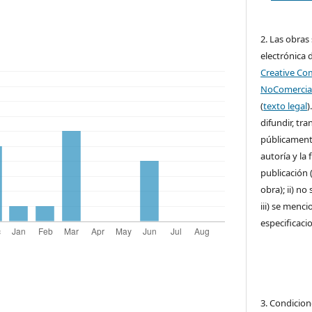
2. Las obras
electrónica d
Creative C
NoComercial
(
texto legal
)
difundir, tr
públicamente
autoría y la 
publicación (
obra); ii) no
iii) se menci
especificaci
3. Condicion