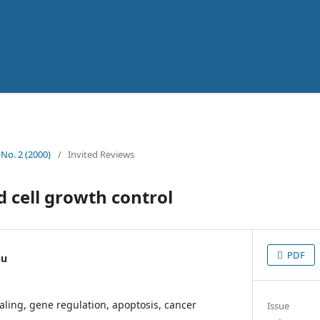
 No. 2 (2000)
/
Invited Reviews
d cell growth control
PDF
nu
naling, gene regulation, apoptosis, cancer
Issue