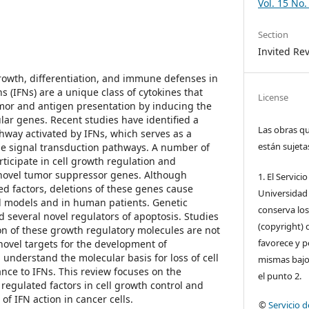
Vol. 15 No.
Section
Invited Re
rowth, differentiation, and immune defenses in
ns (IFNs) are a unique class of cytokines that
License
tumor and antigen presentation by inducing the
ular genes. Recent studies have identified a
Las obras qu
hway activated by IFNs, which serves as a
están sujeta
ne signal transduction pathways. A number of
ticipate in cell growth regulation and
 novel tumor suppressor genes. Although
1. El Servici
ed factors, deletions of these genes cause
Universidad 
l models and in human patients. Genetic
conserva lo
 several novel regulators of apoptosis. Studies
(copyright) 
n of these growth regulatory molecules are not
favorece y pe
 novel targets for the development of
 understand the molecular basis for loss of cell
mismas bajo 
nce to IFNs. This review focuses on the
el punto 2.
 regulated factors in cell growth control and
f IFN action in cancer cells.
©
Servicio 