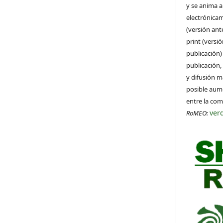
y se anima a
electrónicam
(versión ant
print (versi
publicación)
publicación,
y difusión m
posible aume
entre la co
ver
RoMEO: