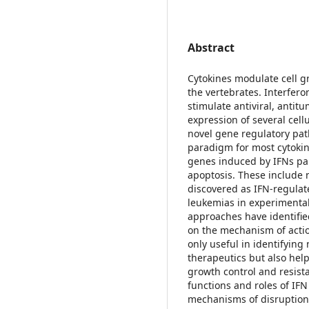
Abstract
Cytokines modulate cell g
the vertebrates. Interfero
stimulate antiviral, anti
expression of several cell
novel gene regulatory pat
paradigm for most cytoki
genes induced by IFNs par
apoptosis. These include
discovered as IFN-regulat
leukemias in experimenta
approaches have identified
on the mechanism of actio
only useful in identifying
therapeutics but also help
growth control and resista
functions and roles of IFN
mechanisms of disruption o