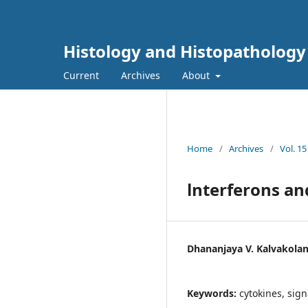
Histology and Histopathology
Current
Archives
About
Home
/
Archives
/
Vol. 15
lnterferons an
Dhananjaya V. Kalvakola
Keywords:
cytokines, sig