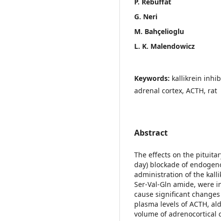
P. Rebuffat
G. Neri
M. Bahçelioglu
L. K. Malendowicz
Keywords:
kallikrein inhi
adrenal cortex, ACTH, rat
Abstract
The effects on the pituita
day) blockade of endogeno
administration of the kalli
Ser-Val-Gln amide, were in
cause significant changes 
plasma levels of ACTH, ald
volume of adrenocortical c