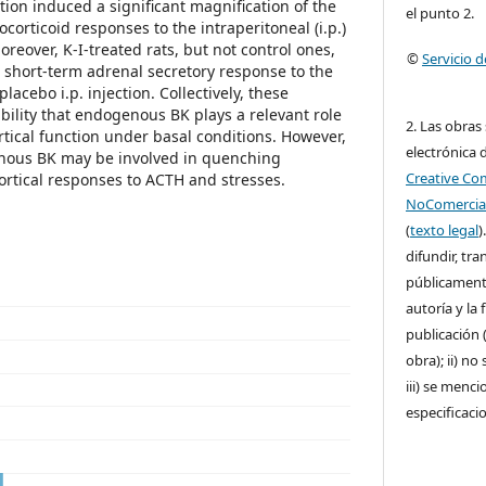
tion induced a significant magnification of the
el punto 2.
corticoid responses to the intraperitoneal (i.p.)
oreover, K-I-treated rats, but not control ones,
©
Servicio 
short-term adrenal secretory response to the
lacebo i.p. injection. Collectively, these
ibility that endogenous BK plays a relevant role
2. Las obras
rtical function under basal conditions. However,
electrónica d
nous BK may be involved in quenching
Creative C
rtical responses to ACTH and stresses.
NoComercial
(
texto legal
)
difundir, tr
públicamente
autoría y la 
publicación (
obra); ii) no
iii) se menci
especificaci