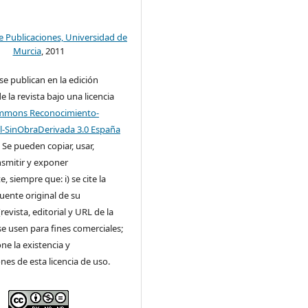
de Publicaciones, Universidad de
Murcia
, 2011
 se publican en la edición
e la revista bajo una licencia
ommons Reconocimiento-
-SinObraDerivada 3.0 España
. Se pueden copiar, usar,
ansmitir y exponer
, siempre que: i) se cite la
fuente original de su
revista, editorial y URL de la
 se usen para fines comerciales;
one la existencia y
ones de esta licencia de uso.