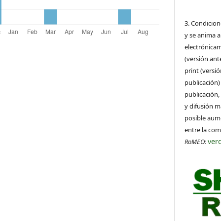
3. Condicion
y se anima a
electrónicam
(versión ant
print (versi
publicación)
publicación,
y difusión m
posible aume
entre la co
ver
RoMEO: