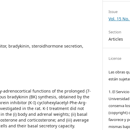
Issue
Vol. 15 No.
Section
Articles
bitor, bradykinin, steroidhormone secretion,
License
Las obras qu
están sujeta
ry-adrenocortical functions of the prolonged (7-
1. El Servici
us bradykinin (BK) synthesis, obtained by the
Universidad 
krein inhibitor (K-I) cyclohexylacetyl-Phe-Arg-
conserva lo
vestigated in the rat. K-I treatment did not
(copyright) 
in the (i) body and adrenal weights; (ii) basal
favorece y pe
osterone and corticosterone; and (iii) average
ells and their basal secretory capacity.
mismas bajo 