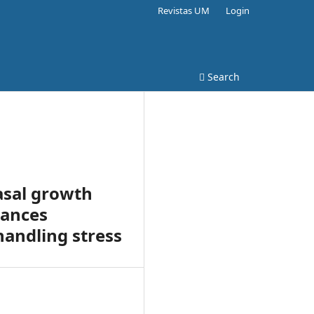
Revistas UM
Login
Search
basal growth
hances
handling stress