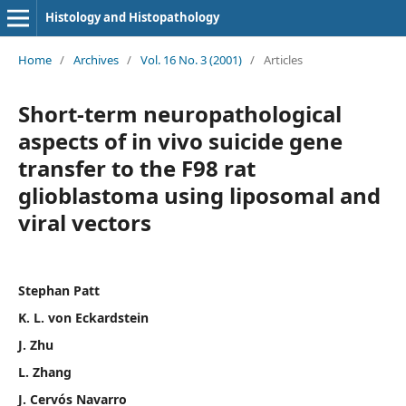
Histology and Histopathology
Home
/
Archives
/
Vol. 16 No. 3 (2001)
/
Articles
Short-term neuropathological
aspects of in vivo suicide gene
transfer to the F98 rat
glioblastoma using liposomal and
viral vectors
Stephan Patt
K. L. von Eckardstein
J. Zhu
L. Zhang
J. Cervós Navarro