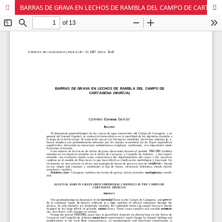
BARRAS DE GRAVA EN LECHOS DE RAMBLA DEL CAMPO DE CARTAGENA (MURCIA)