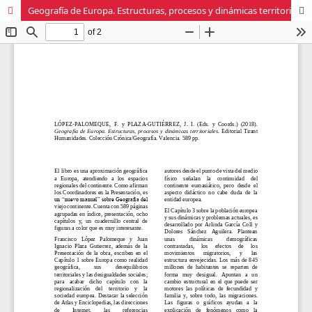
Geografía de Europa. Estructuras, procesos y dinámicas territoriales