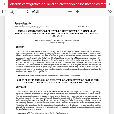
Análisis cartográfico del nivel de afectación de los incendios forestales sobre áreas urbanizadas en la Costa del Sol occidental (1991-2013)