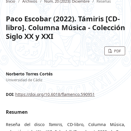
Inicio
/
Archivos
/
Núm. 20 (2023): Diciembre
/
Reseñas
Paco Escobar (2022). Támiris [CD-
libro]. Columna Música - Colección
Siglo XX y XXI
PDF
Norberto Torres Cortés
Universidad de Cádiz
https://doi.org/10.6018/flamenco.590951
DOI:
Resumen
Reseña del disco
Tamiris,
CD-libro, Columna Música,