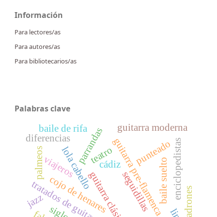
Información
Para lectores/as
Para autores/as
Para bibliotecarios/as
Palabras clave
guitarra moderna
baile de rifa
parrandas
diferencias
guitarra pre-flamenca
enciclopedistas
punteado
teatro
lola cabello
palmeos
viajeros
baile suelto
cádiz
guitarra clásica
seguidillas
cojo de henares
tratados de guitarra
padrones
jazz