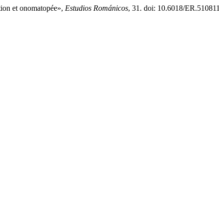
ection et onomatopée»,
Estudios Románicos
, 31. doi: 10.6018/ER.510811