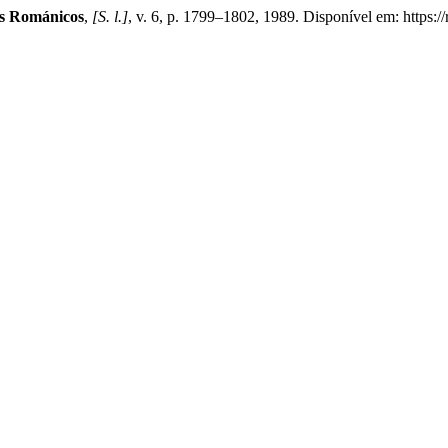
os Románicos
,
[S. l.]
, v. 6, p. 1799–1802, 1989. Disponível em: https:/