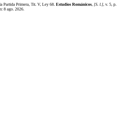
Partida Primera, Tit. V, Ley 68.
Estudios Románicos
,
[S. l.]
, v. 5, 
m: 8 ago. 2026.