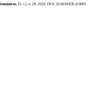
Románicos
,
[S. l.]
, v. 29, 2020. DOI: 10.6018/ER.419091.