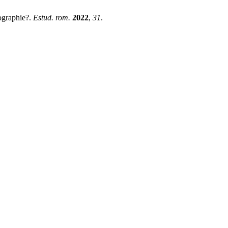
ographie?.
Estud. rom.
2022
,
31
.