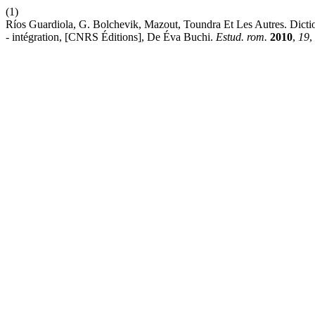
(1)
Ríos Guardiola, G. Bolchevik, Mazout, Toundra Et Les Autres. Dict
- intégration, [CNRS Éditions], De Éva Buchi.
Estud. rom.
2010
,
19
,