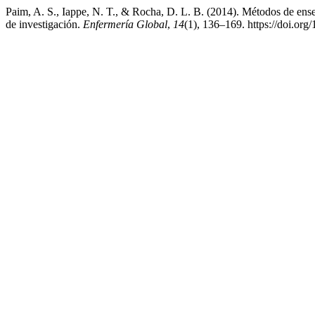
Paim, A. S., Iappe, N. T., & Rocha, D. L. B. (2014). Métodos de ense
de investigación.
Enfermería Global
,
14
(1), 136–169. https://doi.or