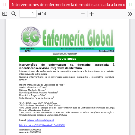
Intervenciones de enfermería en la dermatitis asociada a la incontinencia - revisión integradora de la literatura