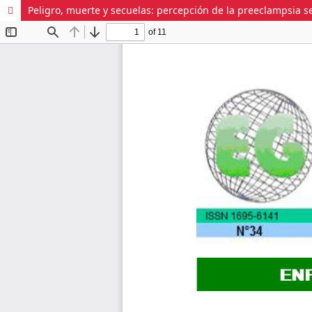
Peligro, muerte y secuelas: percepción de la preeclampsia s