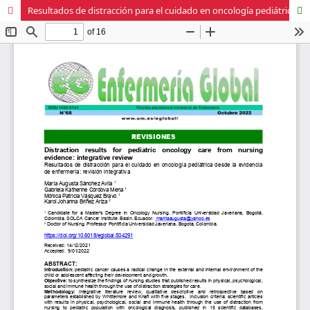
Resultados de distracción para el cuidado en oncología pediátrica desde la evidencia de enfermería: revisión integrativa