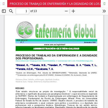
PROCESO DE TRABAJO DE ENFERMERÍA Y LA DIGNIDAD DE LOS PROFESIONALES.