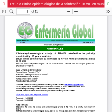
Estudio clínico-epidemiológico de la coinfección TB-VIH en municipio prioridad: análisis de 10 años