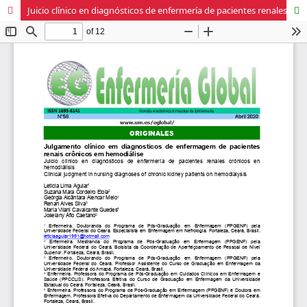
Juicio clínico en diagnósticos de enfermería de pacientes renales crónicos en hemodiálisis