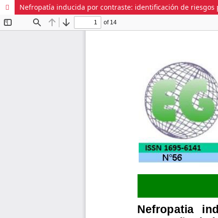
Nefropatía inducida por contraste: identificación de riesgo