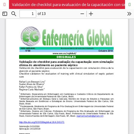
Validación de checklist para evaluación de la capacitación con simulación clínica de la atención al paciente séptico