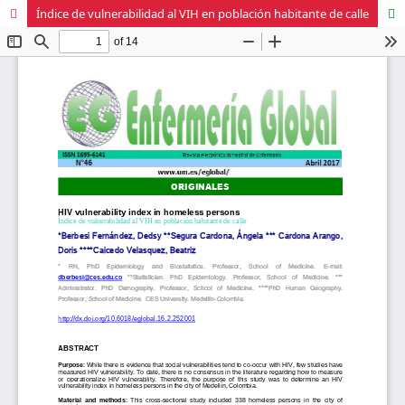
Índice de vulnerabilidad al VIH en población habitante de calle