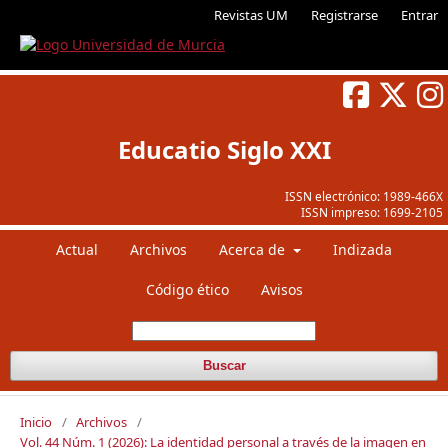
Revistas UM
Registrarse
Entrar
Educatio Siglo XXI
ISSN electrónico:
1989-466X
ISSN impreso:
1699-2105
Actual
Archivos
Acerca de
Indizada
Código ético
Avisos
Buscar
Inicio
/
Archivos
/
Vol. 44 Núm. 1 (2026): La identidad personal a través de la imagen en