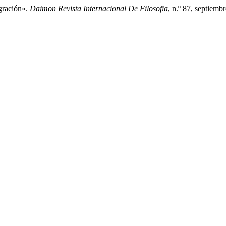
igración».
Daimon Revista Internacional De Filosofia
, n.º 87, septiem