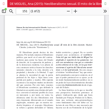
DE MIGUEL, Ana (2015): Neoliberalismo sexual. El mito de la libre elección