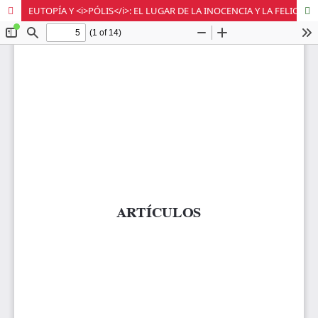
EUTOPÍA Y <i>PÓLIS</i>: EL LUGAR DE LA INOCENCIA Y LA FELICIDAD EN LA IMAGEN DE LOS ANTIGUOS GRIEGOS