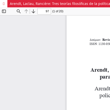
Arendt, Laclau, Rancière: Tres teorías filosóficas de la polí