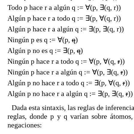
Todo p hace r a algún q :=
∀
(p,
∃
(q, r))
Algún p hace r a todo q :=
∃
(p,
∀
(q, r))
Algún p hace r a algún q :=
∃
(p,
∃
(q, r))
Ningún p es q :=
∀
(p,
q
)
Algún p no es q :=
∃
(p,
q
)
Ningún p hace r a todo q :=
∀
(p,
∀
(q,
r
))
Ningún p hace r a algún q :=
∀
(p,
∃
(q,
r
))
Algún p no hace r a todo q :=
∃
(p,
∀
(q,
r
))
Algún p no hace r a algún q :=
∃
(p,
∃
(q,
r
))
Dada esta sintaxis, las reglas de inferenci
reglas, donde p y q varían sobre átomos,
negaciones: