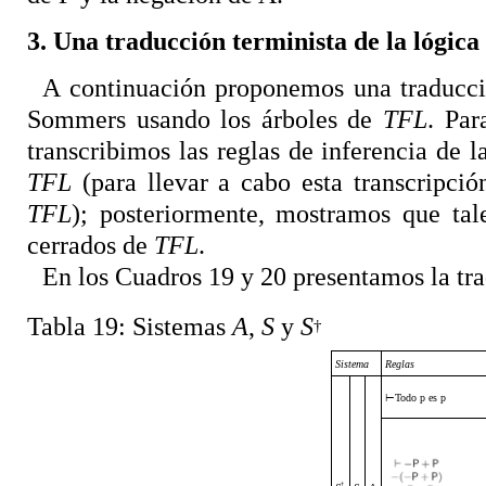
3. Una traducción terminista de la lógica
A continuación proponemos una traducci
Sommers usando los árboles de
TFL
. Par
transcribimos las reglas de inferencia de 
TFL
(para llevar a cabo esta transcripci
TFL
); posteriormente, mostramos que tal
cerrados de
TFL
.
En los Cuadros 19 y 20 presentamos la tr
Tabla 19: Sistemas
A
,
S
y
S
†
Sistema
Reglas
⊢
Todo p es p
†