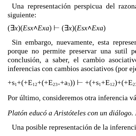
Una representación perspicua del razon
siguiente:
(
∃
x
)(
Esx
˄
Exa
)
⊢
(
∃
x
)(
Esx
˄
Exa
)
Sin embargo, nuevamente, esta represen
porque no permite preservar una sutil pe
conclusión, a saber, el cambio asociati
inferencias con cambios asociativos (por e
+s
+(+E
+(+E
+a
))
⊢
+(+s
+E
)+(+E
1
12
23+
3
1
12
2
Por último, consideremos otra inferencia v
Platón educó a Aristóteles con un diálogo. 
Una posible representación de la inferenci