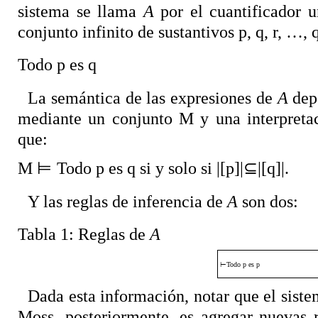
sistema se llama
A
por el cuantificador u
conjunto infinito de sustantivos p, q, r, …,
Todo p es q
La semántica de las expresiones de
A
depe
mediante un conjunto M y una interpretac
que:
M
⊨
Todo p es q si y solo si |[p]|
⊆
|[q]|.
Y las reglas de inferencia de
A
son dos:
Tabla 1: Reglas de
A
⊢
Todo p es p
Dada esta información, notar que el sist
Moss, posteriormente, es agregar nuevas 