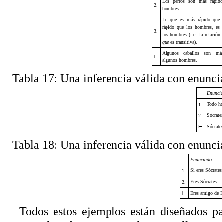
Los perros son más rápid
2.
hombres.
Lo que es más rápido que
rápido que los hombres, es
3.
los hombres (i.e. la relació
que
es transitiva).
Algunos caballos son má
⊢
algunos hombres.
Tabla 17:
Una inferencia válida con enunci
Enunci
Todo ho
1.
Sócrate
2.
⊢
Sócrate
Tabla 18:
Una inferencia válida con enunc
Enunciado
Si eres Sócrates
1.
Eres Sócrates.
2.
⊢
Eres amigo de P
Todos estos ejemplos están diseñados p