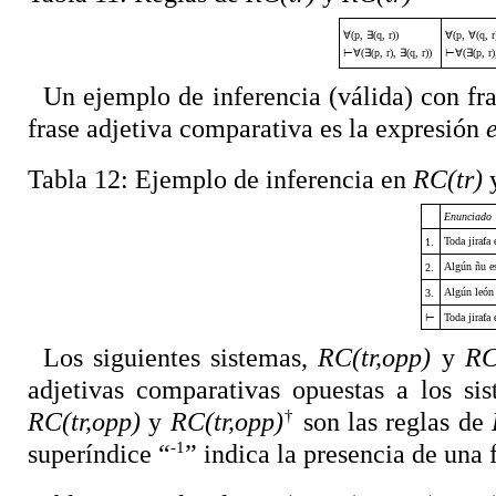
∀
(p,
∃
(q, r))
∀
(p,
∀
(q, r
⊢∀
(
∃
(p, r),
∃
(q, r))
⊢∀
(
∃
(p, r
Un ejemplo de inferencia (válida) con fra
frase adjetiva comparativa es la expresión
Tabla 12:
Ejemplo de inferencia en
RC(tr)
Enunciado
Toda jirafa
1.
Algún ñu es
2.
Algún león 
3.
⊢
Toda jirafa 
Los siguientes sistemas,
RC(tr,opp)
y
RC
adjetivas comparativas opuestas a los s
†
RC(tr,opp)
y
RC(tr,opp)
son las reglas de
-1
superíndice “
” indica la presencia de una 