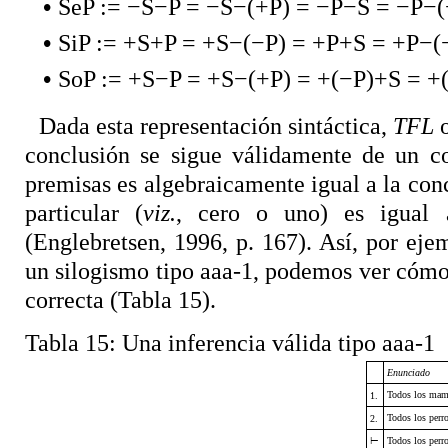
•
SeP := −S−P = −S−(+P) = −P−S = −P−(
•
SiP :=
+S+P = +S−(−P) = +P+S = +P−(
•
SoP := +S−P = +S−(+P) = +(−P)+S = +
Dada esta representación sintáctica,
TFL
o
conclusión se sigue válidamente de un c
premisas es algebraicamente igual a la con
particular (
viz.
, cero o uno) es igual 
(Englebretsen, 1996, p. 167). Así, por ej
un silogismo tipo aaa-1, podemos ver cómo
correcta (Tabla 15).
Tabla 15:
Una inferencia válida tipo aaa-1
Enunciado
Todos los mamí
1.
Todos los perr
2.
⊢
Todos los perr