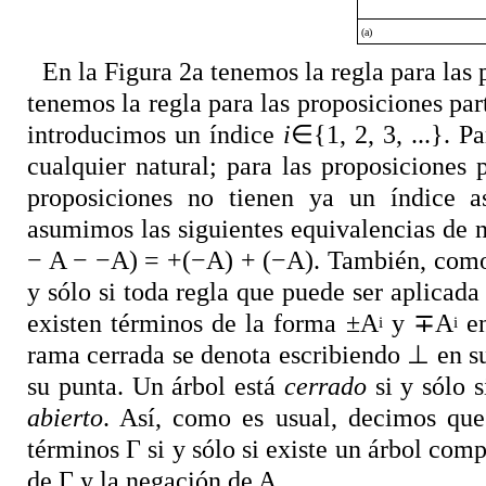
(a)
En la Figura 2a tenemos la regla para las 
tenemos la regla para las proposiciones part
introducimos un índice
i
∈
{1, 2, 3, ...}. 
cualquier natural; para las proposiciones p
proposiciones no tienen ya un índice 
asumimos las siguientes equivalencias de
− A − −A) = +(−A) + (−A)
. También, como
y sólo si toda regla que puede ser aplicad
existen términos de la forma ±A
y
∓
A
en
i
i
rama cerrada se denota escribiendo
⊥
en su
su punta. Un árbol está
cerrado
si y sólo s
abierto
. Así, como es usual, decimos qu
términos Γ si y sólo si existe un árbol comp
de Γ y la negación de A.