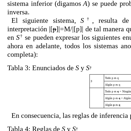
sistema inferior (digamos
A
) se puede pro
inversa.
†
El siguiente sistema,
S
, resulta d
interpretación |[
p
]|=M/|[p]| de tal manera 
†
en
S
se pueden expresar los siguientes e
ahora en adelante, todos los sistemas an
completa):
Tabla 3:
Enunciados de
S
y
S
†
Todo p es q
S
Algún p es q
Todo p es
q
= Ningún 
Algún p es
q
= Algún 
Algún
p
es
q
En consecuencia, las reglas de inferencia
Tabla 4:
Reglas de
S
y
S
†