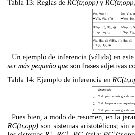
Tabla 13:
Reglas de
RC(tr,opp)
y
RC(tr,opp
∀
(p,
∀
(q, t))
∃
(p,
∀
(q, t)
−1
⊢∀
(q,
∀
(p, t
))
⊢∀
(q,
∃
(p,
−1
∃
(
∃
(p, r
),
∃
(q, r))
∃
(
∀
(p, r),
⊢∃
(p,
∃
(q, r))
⊢∀
(p,
∀
(q,
−1
∀
(p,
∃
(q, r))
∀
(
∃
(p, r
),
∃
(n, r))
⊢∀
(p,
∃
(n, r))
Un ejemplo de inferencia (válida) en este
ser más pequeño que
son frases adjetivas c
Tabla 14:
Ejemplo de inferencia en
RC(tr,
Enunciado
Todo perro es más grande que 
1.
Todo lo que es más pequeño q
2.
⊢
Todo perro es más grande que 
Pues bien, a modo de resumen, en la jera
RC(tr,opp)
son sistemas aristotélicos; sin
†
†
†
†
los sistemas
R
,
RC
,
RC
(tr)
y
RC
(tr,opp