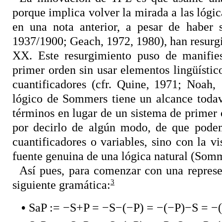
porque implica volver la mirada a las lóg
en una nota anterior, a pesar de haber s
1937/1900; Geach, 1972, 1980), han resurgi
XX. Este resurgimiento puso de manifie
primer orden sin usar elementos lingüísti
cuantificadores (cfr. Quine, 1971; Noah,
lógico de Sommers tiene un alcance todav
términos en lugar de un sistema de primer 
por decirlo de algún modo, de que podem
cuantificadores o variables, sino con la v
fuente genuina de una lógica natural (Somm
Así pues, para comenzar con una represe
3
siguiente gramática:
•
SaP := −S+P =
−S−(−P) = −(−P)−S = −