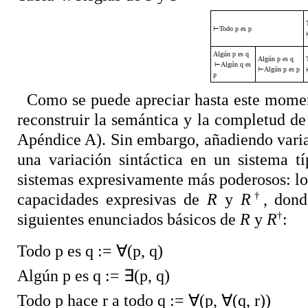
⊢
Todo p es p
Algún p es q
Algún p es q
⊢
Algún q es
⊢
Algún p es p
p
Como se puede apreciar hasta este moment
reconstruir la semántica y la completud de
Apéndice A). Sin embargo, añadiendo variab
una variación sintáctica en un sistema 
sistemas expresivamente más poderosos: lo
†
capacidades expresivas de
R
y
R
, dond
†
siguientes enunciados básicos de
R
y
R
:
Todo p es q :=
∀
(p, q)
Algún p es q :=
∃
(p, q)
Todo p hace r a todo q :=
∀
(p,
∀
(q, r))