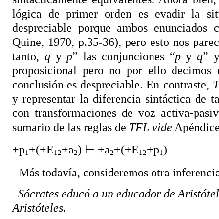
lógica de primer orden es evadir la sit
despreciable porque ambos enunciados c
Quine, 1970, p.35-36), pero esto nos pare
tanto,
q
y
p
” las conjunciones “
p
y
q
” 
proposicional pero no por ello decimos q
conclusión es despreciable. En contraste,
y representar la diferencia sintáctica de
con transformaciones de voz activa-pasi
sumario de las reglas de
TFL
vide
Apéndice
+p
+(+E
+a
)
⊢
+a
+(+E
+p
)
1
12
2
2
12
1
Más todavía, consideremos otra inferencia
Sócrates educó a un educador de Aristótel
Aristóteles.