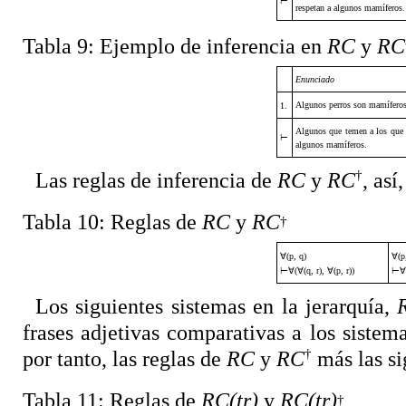
⊢
respetan a algunos mamíferos.
Tabla 9:
Ejemplo de inferencia en
RC
y
RC
Enunciado
Algunos perros son mamíferos
1.
Algunos que temen a los que 
⊢
algunos mamíferos.
†
Las reglas de inferencia de
RC
y
RC
, as
Tabla 10:
Reglas de
RC
y
RC
†
∀
(p, q)
∀
(p
⊢∀
(
∀
(q, r),
∀
(p, r))
⊢∀
Los siguientes sistemas en la jerarquía,
frases adjetivas comparativas a los sistem
†
por tanto, las reglas de
RC
y
RC
más las si
Tabla 11:
Reglas de
RC(tr)
y
RC(tr)
†