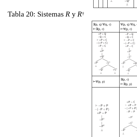
Tabla 20: Sistemas
R
y
R
†
∃
(p, q)
∀
(q, c)
∀
(p, q)
∀
(q, 
⊢∃
(p, c)
⊢∀
(p, c)
∃
(p, c)
⊢∀
(p, p)
⊢∃
(p, p)