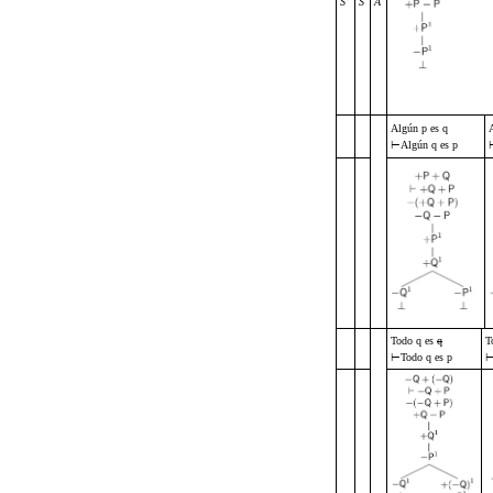
S
S
A
Algún p es q
⊢
Algún q es p
Todo q es
q
T
⊢
Todo q es p