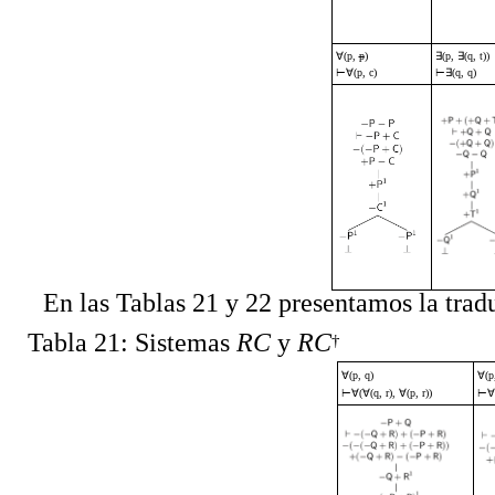
∀
(p,
p
)
∃
(p,
∃
(q, t))
⊢∀
(p, c)
⊢∃
(q, q)
En las Tablas 21 y 22 presentamos la tra
Tabla 21: Sistemas
RC
y
RC
†
∀
(p, q)
∀
(p
⊢∀
(
∀
(q, r),
∀
(p, r))
⊢∀