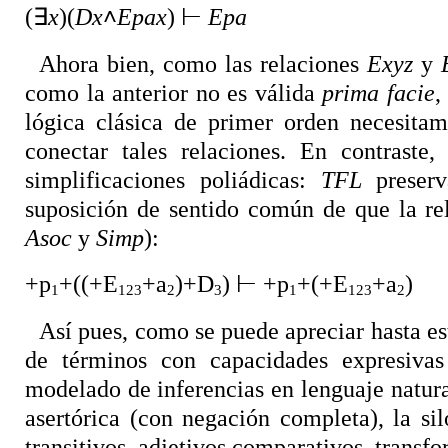
(
∃
x
)(
Dx
˄
Epax
)
⊢
Epa
Ahora bien, como las relaciones
Exyz
y
como la anterior no es válida
prima facie
,
lógica clásica de primer orden necesitam
conectar tales relaciones. En contraste
simplificaciones poliádicas:
TFL
preserv
suposición de sentido común de que la r
Asoc
y
Simp
):
+p
+((+E
+a
)+D
)
⊢
+p
+(+E
+a
)
1
123
2
3
1
123
2
Así pues, como se puede apreciar hasta es
de términos con capacidades expresivas 
modelado de inferencias en lenguaje natura
asertórica (con negación completa), la si
transitivos, adjetivos comparativos, transf