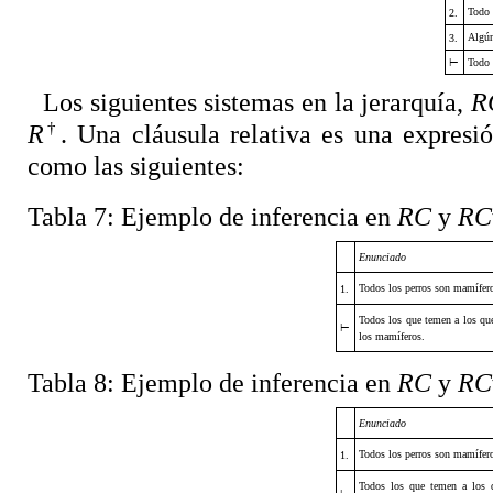
Todo 
2.
Algún
3.
⊢
Todo 
Los siguientes sistemas en la jerarquía,
R
†
R
. Una cláusula relativa es una expresió
como las siguientes:
Tabla 7
: Ejemplo de inferencia en
RC
y
RC
Enunciado
Todos los perros son mamífer
1.
Todos los que temen a los que
⊢
los mamíferos.
Tabla 8:
Ejemplo de inferencia en
RC
y
RC
Enunciado
Todos los perros son mamífer
1.
Todos los que temen a los q