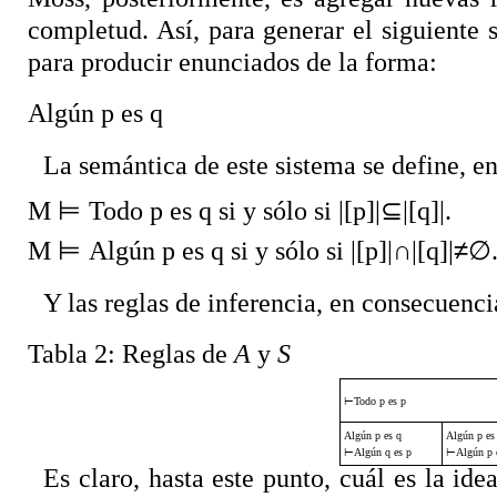
completud. Así, para generar el siguiente 
para producir enunciados de la forma:
Algún p es q
La semántica de este sistema se define, e
M
⊨
Todo p es q si y sólo si |[p]|
⊆
|[q]|.
M
⊨
Algún p es q si y sólo si |[p]|
∩
|[q]|
≠∅
Y las reglas de inferencia, en consecuencia
Tabla 2:
Reglas de
A
y
S
⊢
Todo p es p
Algún p es q
Algún p es
⊢
Algún q es p
⊢
Algún p 
Es claro, hasta este punto, cuál es la id