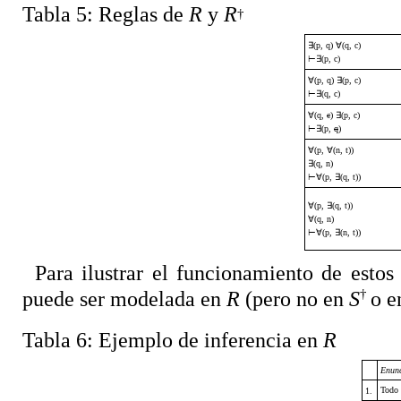
Tabla 5:
Reglas de
R
y
R
†
∃
(p, q)
∀
(q, c)
⊢∃
(p, c)
∀
(p, q)
∃
(p, c)
⊢∃
(q, c)
∀
(q,
c
)
∃
(p, c)
⊢∃
(p,
q
)
∀
(p,
∀
(n, t))
∃
(q, n)
⊢∀
(p,
∃
(q, t))
∀
(p,
∃
(q, t))
∀
(q, n)
⊢∀
(p,
∃
(n, t))
Para ilustrar el funcionamiento de estos
†
puede ser modelada en
R
(pero no en
S
o 
Tabla 6:
Ejemplo de inferencia en
R
Enun
Todo 
1.