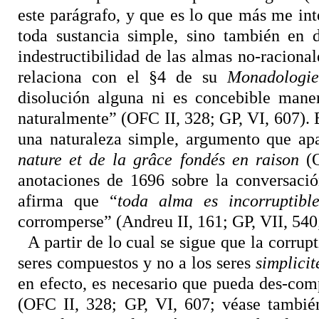
este parágrafo, y que es lo que más me inte
toda sustancia simple, sino también en d
indestructibilidad de las almas no-raciona
relaciona con el §4 de su
Monadologie
disolución alguna ni es concebible mane
naturalmente” (OFC II, 328; GP, VI, 607). 
una naturaleza simple, argumento que apa
nature et de la gr
âce fondés
en raison
(O
anotaciones de 1696 sobre la conversació
afirma que “
toda alma es incorruptibl
corromperse” (Andreu II, 161; GP, VII, 540
A partir de lo cual se sigue que la corrup
seres compuestos y no a los seres
simplicit
en efecto, es necesario que pueda des-com
(OFC II, 328; GP, VI, 607; véase tambié