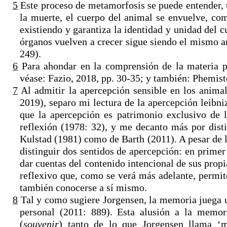
5
Este proceso de metamorfosis se puede entender, 
la muerte, el cuerpo del animal se envuelve, com
existiendo y garantiza la identidad y unidad del 
órganos vuelven a crecer sigue siendo el mismo an
249).
6
Para ahondar en la comprensión de la materia p
véase: Fazio, 2018, pp. 30-35; y también: Phemiste
7
Al admitir la apercepción sensible en los animal
2019), separo mi lectura de la apercepción leibn
que la apercepción es patrimonio exclusivo de l
reflexión (1978: 32), y me decanto más por disti
Kulstad (1981) como de Barth (2011). A pesar de 
distinguir dos sentidos de apercepción: en primer
dar cuentas del contenido intencional de sus prop
reflexivo que, como se verá más adelante, permite 
también conocerse a sí mismo.
8
Tal y como sugiere Jorgensen, la memoria juega un
personal (2011: 889). Esta alusión a la memori
(
souvenir
) tanto de lo que Jorgensen llama ‘m