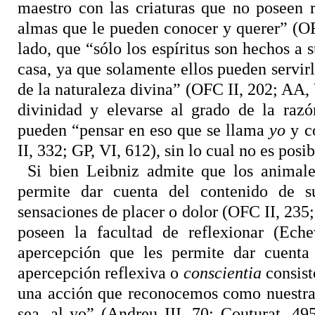
maestro con las criaturas que no poseen 
almas que le pueden conocer y querer” (OFC
lado, que “sólo los espíritus son hechos a
casa, ya que solamente ellos pueden servir
de la naturaleza divina” (OFC II, 202; AA, 
divinidad y elevarse al grado de la razó
pueden “pensar en eso que se llama
yo
y co
II, 332; GP, VI, 612), sin lo cual no es posi
Si bien Leibniz admite que los animale
permite dar cuenta del contenido de s
sensaciones de placer o dolor (OFC II, 235; 
poseen la facultad de reflexionar (Eche
apercepción que les permite dar cuenta
apercepción reflexiva o
conscientia
consist
una acción que reconocemos como nuestra”
sea, al yo” (Andreu III, 70; Couturat, 49