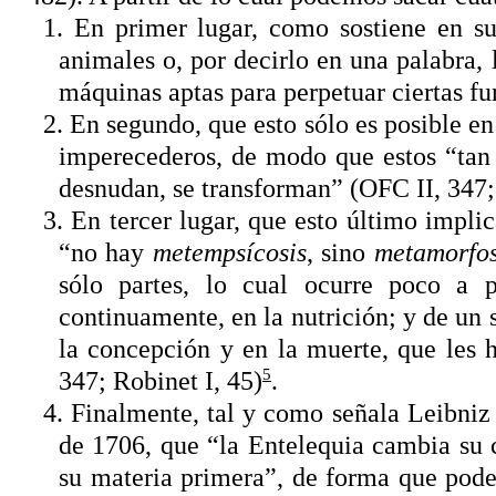
1. En primer lugar, como sostiene en s
animales o, por decirlo en una palabra,
máquinas aptas para perpetuar ciertas fu
2. En segundo, que esto sólo es posible e
imperecederos, de modo que estos “tan 
desnudan, se transforman” (OFC II, 347; 
3. En tercer lugar, que esto último impli
“no hay
metempsícosis
, sino
metamorfos
sólo partes, lo cual ocurre poco a p
continuamente, en la nutrición; y de un
la concepción y en la muerte, que les 
5
347; Robinet I, 45)
.
4. Finalmente, tal y como señala Leibniz
de 1706, que “la Entelequia cambia su 
su materia primera”, de forma que pode