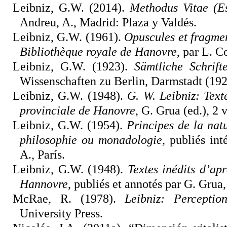
Leibniz, G.W. (2014).
Methodus Vitae (Esc
Andreu, A., Madrid: Plaza y Valdés.
Leibniz, G.W. (1961).
Opuscules et fragmen
Bibliothèque royale de Hanovre
, par L. C
Leibniz, G.W. (1923).
Sämtliche Schrift
Wissenschaften zu Berlin, Darmstadt (1923 
Leibniz, G.W. (1948).
G. W. Leibniz: Text
provinciale de Hanovre
, G. Grua (ed.), 2 
Leibniz, G.W. (1954).
Principes de la nat
philosophie ou monadologie
, publiés int
A., París.
Leibniz, G.W. (1948).
Textes inédits d’ap
Hannovre
, publiés et annotés par G. Grua,
McRae, R. (1978).
Leibniz: Percepti
University Press.