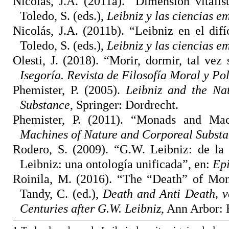
Nicolás, J.A. (2011a). “Dimensión vitalist
Toledo, S. (eds.),
Leibniz y las ciencias e
Nicolás, J.A. (2011b). “Leibniz en el difí
Toledo, S. (eds.),
Leibniz y las ciencias e
Olesti, J. (2018). “Morir, dormir, tal ve
Isegoría. Revista de Filosofía Moral y Pol
Phemister, P. (2005).
Leibniz and the Nat
Substance
, Springer: Dordrecht.
Phemister, P. (2011). “Monads and Mach
Machines of Nature and Corporeal Substa
Rodero, S. (2009). “G.W. Leibniz: de la b
Leibniz: una ontología unificada”, en:
Ep
Roinila, M. (2016). “The “Death” of Mon
Tandy, C. (ed.),
Death and Anti Death, v
Centuries after G.W. Leibniz
, Ann Arbor: 