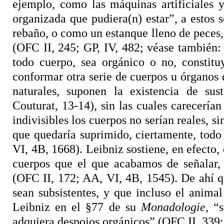
ejemplo, como las máquinas artificiales 
organizada que pudiera(n) estar”, a estos
rebaño, o como un estanque lleno de peces,
(OFC II, 245; GP, IV, 482; véase también:
todo cuerpo, sea orgánico o no, constitu
conformar otra serie de cuerpos u órgano
naturales, suponen la existencia de su
Couturat, 13-14), sin las cuales carecerían
indivisibles los cuerpos no serían reales, s
que quedaría suprimido, ciertamente, tod
VI, 4B, 1668). Leibniz sostiene, en efecto, 
cuerpos que el que acabamos de señalar,
(OFC II, 172; AA,
VI, 4B, 1545).
De ahí q
sean
subsistentes, y que incluso el animal
Leibniz en el §77 de su
Monadologie
, “
adquiera despojos orgánicos” (OFC II, 339;