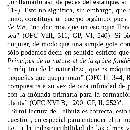
por llamarlo así, de peces del estanque, si
619). Esto no significa, sin embargo, que
tanto, constituya un cuerpo orgánico, pues
de Vie
, “no decimos que un estanque llen
sea” (OFC VIII, 511; GP, VI, 540). Si bi
doquier, de modo que una simple gota conti
sólo podemos
decir en sentido estricto qu
Principes de la nature et de la grâce fondé
o máquina de la naturaleza, que es máquina
pequeñas que quepa notar” (OFC II, 344; Ro
compuestos a su vez de otra infinidad de 
con la mónada primaria para la formación
4
planta” (OFC XVI B, 1200; GP, II, 252)
.
Si mi lectura de Leibniz es correcta, est
cuestión, en especial para entender el prim
i.e., a la indestructibilidad de las almas