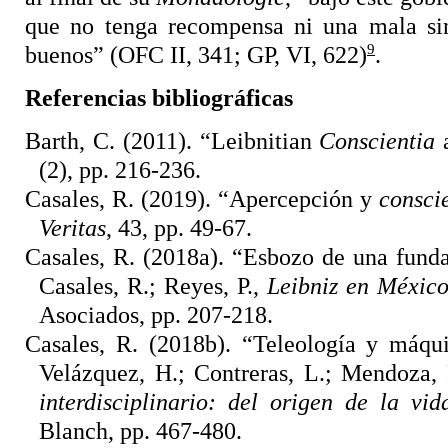
que no tenga recompensa ni una mala sin
9
buenos” (OFC II, 341; GP, VI, 622)
.
Referencias bibliográficas
Barth, C. (2011). “Leibnitian
Conscientia
a
(2), pp. 216-236.
Casales, R. (2019). “Apercepción y
consci
Veritas
, 43, pp. 49-67.
Casales, R. (2018a). “Esbozo de una fund
Casales, R.; Reyes, P.,
Leibniz en Méxic
Asociados, pp. 207-218.
Casales, R. (2018b). “Teleología y máqui
Velázquez, H.; Contreras, L.; Mendoza, 
interdisciplinario: del origen de la vi
Blanch, pp. 467-480.