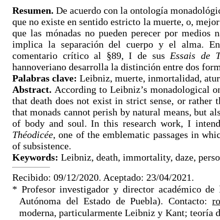
Resumen.
De acuerdo con la ontología monadológic
que no existe en sentido estricto la muerte, o, mejor
que las mónadas no pueden perecer por medios n
implica la separación del cuerpo y el alma. En 
comentario crítico al §89, I de sus
Essais de T
hannoveriano desarrolla la distinción entre dos form
Palabras clave
:
Leibniz, muerte, inmortalidad, atur
Abstract.
According to Leibniz’s monadological ont
that death does not exist in strict sense, or rather
that monads cannot perish by natural means, but als
of body and soul. In this research work, I inte
Théodicée
, one of the emblematic passages in whi
of subsistence.
Keywords
:
Leibniz, death, immortality, daze, perso
Recibido: 09/12/2020. Aceptado: 23/04/2021.
* Profesor investigador y director académico de
Autónoma del Estado de Puebla). Contacto:
r
moderna, particularmente Leibniz y Kant; teoría de