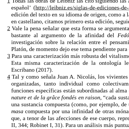
1
Todas las obras de Leibniz las cito siguiendo las 
español’ (
http://leibniz.es/siglas-de-ediciones-de
edición del texto en su idioma de origen, como a l
en castellano, citamos primero esta edición, segui
2
Vale la pena señalar que esta forma se argumenta
bastante al argumento de la afinidad del
Fed
investigación sobre la relación entre el pensam
Platón, de momento dejo ese tema pendiente para o
3
Para una caracterización más robusta del vitalism
Esta misma caracterización de la ontología l
Escribano (2017).
4
Tal y como señala Juan A. Nicolás, los vivientes
organizadas, tanto individual como colectiva
funciones específicas están subordinadas al alm
nature et de la grâce fondés en raison
, “cada sust
una sustancia compuesta (como, por ejemplo, de u
masa
compuesta por una infinidad de otras móna
que, a tenor de las afecciones de ese cuerpo, rep
II, 344; Robinet I, 31). Para un análisis más puntu