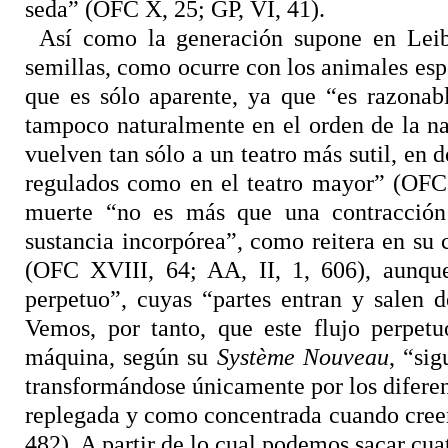
seda” (OFC X, 25; GP, VI, 41).
Así como la generación supone en Leib
semillas, como ocurre con los animales es
que es sólo aparente, ya que “es razona
tampoco naturalmente en el orden de la na
vuelven tan sólo a un teatro más sutil, en 
regulados como en el teatro mayor” (OFC I
muerte “no es más que una contracció
sustancia incorpórea”, como reitera en su
(OFC XVIII, 64; AA, II, 1, 606), aunque
perpetuo”, cuyas “partes entran y salen 
Vemos, por tanto, que este flujo perpet
máquina, según su
Système Nouveau
, “si
transformándose únicamente por los diferen
replegada y como concentrada cuando cree
482). A partir de lo cual podemos sacar cua