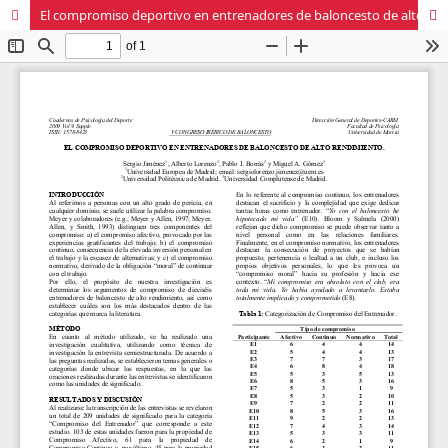
El compromiso deportivo en entrenadores de baloncesto de alto rendimiento