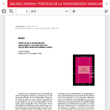
GELADO, VIVIANA: "POÉTICAS DE LA TRANSGRESIÓN: VANGUARDIA Y CULTURA POPULAR EN LOS AÑOS VEINTE EN AMÉRICA LATINA"