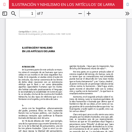
ILUSTRACIÓN Y NIHILISMO EN LOS 'ARTÍCULOS' DE LARRA