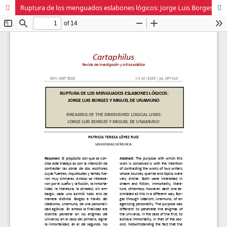
Ruptura de los menguados eslabones lógicos: Jorge Luis Borges y Miguel de Unamuno