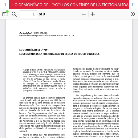
LO DEMONÍACO DEL “YO”: LOS CONFINES DE LA FICCIONALIDAD EN "EL CAOS" DE RODOLFO WILCOCK