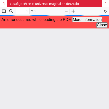
Yūsuf (José) en el universo imaginal de IbnʿArabī