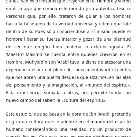
Sufíes, sabios o filósofos que creyeron en el Hombre y vieron
en él la joya que corona este mundo y su auténtico tesoro.
Personas que, por ello, trataron de guiar a los hombres
hacia la búsqueda de la verdad universal y última que late
dentro de sí. Pues sólo conociéndose a sí mismo puede el
hombre liberar su fuerza interior y gozar de una plenitud
de ser que ningún bien material o exterior iguala. El
‘Maestro Máximo’ se cuenta entre quienes creyeron en el
Hombre. Muḥyiddīn Ibn ʿArabī tuvo la dicha de atesorar una
experiencia espiritual plena de conocimientos infrecuentes
que nos abren una puerta desde la que alzarnos, en las alas
del pensamiento y la imaginación, al «mundo del espíritu».
Esta experiencia, sumada a otras, nos permite fundar un
nuevo campo del saber: la «cultura del espíritu».
Este estudio, que se basa en la obra de Ibn ʿArabī, pretende
erigir una cultura que se adentre en el mundo del espíritu
humano considerándolo una realidad, no un producto de
ciencia ficción. Con esta idea en mente dividimos nuestra