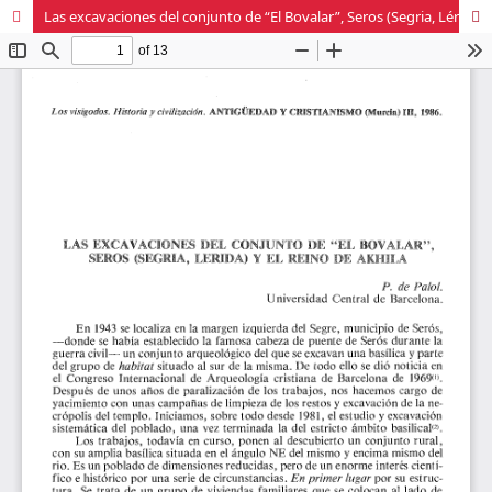
Las excavaciones del conjunto de “El Bovalar”, Seros (Segria, Lérida) y el reino de Akhila